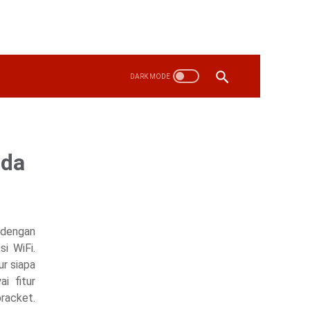
ida
 dengan
i WiFi.
r siapa
i fitur
racket.