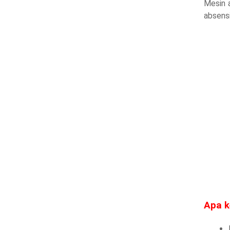
Mesin a
absensi
Apa k