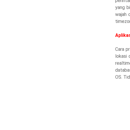
perint
yang bi
wajah d
timezon
Aplika
Cara p
lokasi
realti
databa
OS. Ti