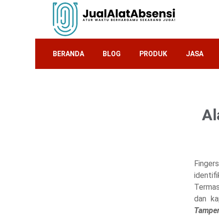
BERANDA
BLOG
PRODUK
JASA
Al
Finger
identi
Termas
dan ka
Tamper