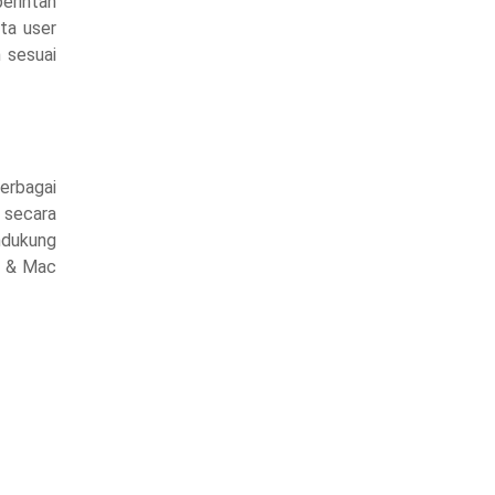
erintah
ata user
n sesuai
erbagai
 secara
ndukung
x & Mac