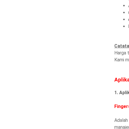
Catata
Harga t
Kami me
Aplik
1. Apl
Finger
Adalah
manaje