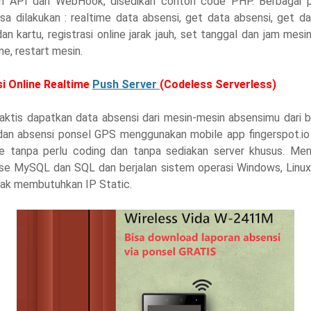
ah API dan WebHook, disedikan contoh code PHP. Berbagai p
sa dilakukan : realtime data absensi, get data absensi, get d
an kartu, registrasi online jarak jauh, set tanggal dan jam mesi
e, restart mesin.
si Online Realtime
Push Server
(Codeless Serverless)
raktis dapatkan data absensi dari mesin-mesin absensimu dari b
 dan absensi ponsel GPS menggunakan mobile app fingerspot.io
me tanpa perlu coding dan tanpa sediakan server khusus. Me
se MySQL dan SQL dan berjalan sistem operasi Windows, Linu
dak membutuhkan IP Static.