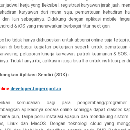
r jadwal kerja yang fleksibel, registrasi karyawan jarak jauh, m
ehadiran karyawan dari mana saja, pemantauan kehadiran har
, dan lain sebagainya. Didukung dengan aplikasi mobile finger
ndroid & iOS yang menawarkan berbagai fitur next gen.
pot.io tidak hanya dikhususkan untuk absensi online saja tetapi j
pkan di berbagai kegiatan pekerjaan seperti untuk pematauan 
anvasing, pelaporan kinerja karyawan, patroli keamanan & SOS, 
nya. Tidak hanya itu, aplikasi ini juga bisa lho untuk institusi pend
bangkan Aplikasi Sendiri (SDK) :
nline
developer.fingerspot.io
rikan kemudahan bagi para pengembang/programer
bangkan aplikasinya secara online sehingga dapat diakses ka
 mana pun, tanpa perlu instalasi apapun dan mendukung sistem 
s, Linux dan MacOS. Dengan teknologi cloud yang meng