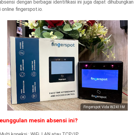
bsensi dengan berbagai identifikasi ini juga dapat dihubungka
 online fingerspot.io.
Fingerspot Vida W2411M
eunggulan mesin absensi ini?
Multi koneksi : WiFi, LAN atau TCP/IP