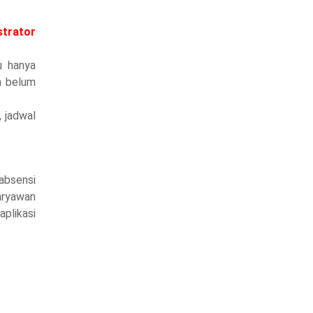
strator
u hanya
ga belum
 jadwal
absensi
aryawan
plikasi