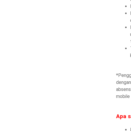
*Pengg
dengan
absens
mobile 
Apa s