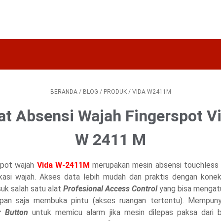
BERANDA
/
BLOG
/
PRODUK
/
VIDA W2411M
at Absensi Wajah Fingerspot V
W 2411 M
spot wajah
Vida W-2411M
merupakan mesin absensi touchless
fikasi wajah. Akses data lebih mudah dan praktis dengan koneks
uk salah satu alat
Profesional Access Control
yang bisa mengatu
pan saja membuka pintu (akses ruangan tertentu). Mempunya
 Button
untuk memicu alarm jika mesin dilepas paksa dari b