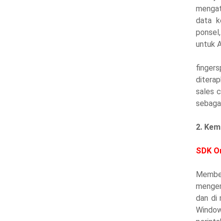
mengatu
data k
ponsel
untuk A
fingers
ditera
sales c
sebagai
2. Kem
SDK O
Membe
mengem
dan di
Window