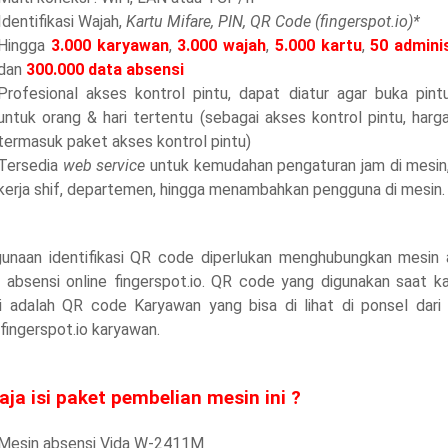
Identifikasi Wajah,
Kartu Mifare, PIN, QR Code (fingerspot.io)*
Hingga
3.000 karyawan
,
3.000 wajah
,
5.000 kartu
,
50 admini
dan
300.000 data absensi
Profesional akses kontrol pintu, dapat diatur agar buka pint
untuk orang & hari tertentu (sebagai akses kontrol pintu, har
termasuk paket akses kontrol pintu)
Tersedia
web service
untuk kemudahan pengaturan jam di mesin,
kerja shif, departemen, hingga menambahkan pengguna di mesin.
unaan identifikasi QR code diperlukan menghubungkan mesin 
 absensi online fingerspot.io. QR code yang digunakan saat k
i adalah QR code Karyawan yang bisa di lihat di ponsel dari a
fingerspot.io karyawan.
aja isi paket pembelian mesin ini ?
Mesin absensi Vida W-2411M