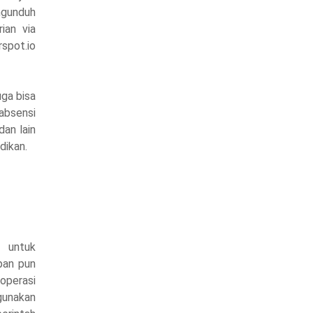
engunduh
ian via
spot.io
uga bisa
absensi
dan lain
idikan.
 untuk
pan pun
operasi
gunakan