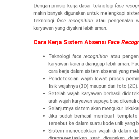
Dengan prinsip kerja dasar teknologi
face recog
makin banyak digunakan untuk melengkapi sist
teknologi
face recognition
atau pengenalan wa
karyawan yang diyakini lebih aman.
Cara Kerja Sistem Absensi
Face Recogn
Teknologi
face recognition
atau pengena
karyawan karena dianggap lebih aman. Pa
cara kerja dalam sistem absensi yang mela
Pendeteksian wajah lewat proses pemin
fisik wajahnya (3D) maupun dari foto (2D).
Setelah wajah karyawan berhasil didetek
arah wajah karyawan supaya bisa dikenali
Selanjutnya sistem akan mengukur lekuk
Jika sudah berhasil membuat templat
tersebut ke dalam suatu kode unik yang 
Sistem mencocokkan wajah di dalam da
direpresentasikan saat digunakan dal