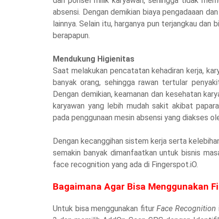
dan ponsel milik karyawan, sehingga tidak mem
absensi. Dengan demikian biaya pengadaaan dan
lainnya. Selain itu, harganya pun terjangkau da
berapapun.
Mendukung Higienitas
Saat melakukan pencatatan kehadiran kerja, ka
banyak orang, sehingga rawan tertular penyak
Dengan demikian, keamanan dan kesehatan karya
karyawan yang lebih mudah sakit akibat paparan 
pada penggunaan mesin absensi yang diakses ol
Dengan kecanggihan sistem kerja serta kelebihan
semakin banyak dimanfaatkan untuk bisnis masa 
face recognition yang ada di Fingerspot.iO.
Bagaimana Agar Bisa Menggunakan Fi
Untuk bisa menggunakan fitur
Face Recognition