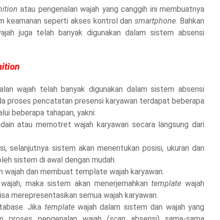
nition
atau pengenalan wajah yang canggih ini membuatnya
em keamanan seperti akses kontrol dan
smartphone
. Bahkan
jah juga telah banyak digunakan dalam sistem absensi
ition
lan wajah telah banyak digunakan dalam sistem absensi
da proses pencatatan presensi karyawan terdapat beberapa
lui beberapa tahapan, yakni:
dain atau memotret wajah karyawan secara langsung dari
si, selanjutnya sistem akan menentukan posisi, ukuran dan
 oleh sistem di awal dengan mudah.
an wajah dan membuat template wajah karyawan.
e wajah, maka sistem akan menerjemahkan
template
wajah
bisa merepresentasikan semua wajah karyawan.
tabase. Jika
template
wajah dalam sistem dan wajah yang
am proses pengenalan wajah (
scan
absensi) sama-sama