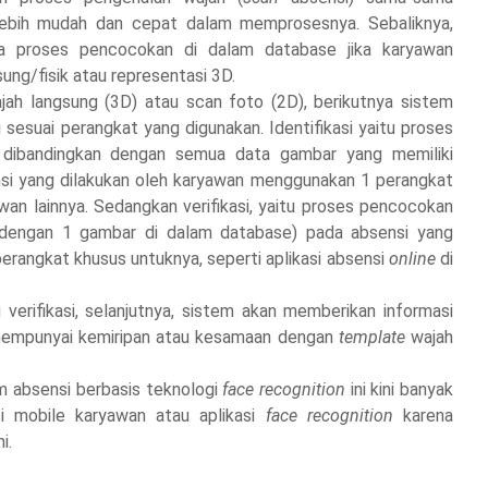
lebih mudah dan cepat dalam memprosesnya. Sebaliknya,
 proses pencocokan di dalam database jika karyawan
ng/fisik atau representasi 3D.
ah langsung (3D) atau scan foto (2D), berikutnya sistem
i sesuai perangkat yang digunakan. Identifikasi yaitu proses
 dibandingkan dengan semua data gambar yang memiliki
nsi yang dilakukan oleh karyawan menggunakan 1 perangkat
an lainnya. Sedangkan verifikasi, yaitu proses pencocokan
n dengan 1 gambar di dalam database) pada absensi yang
rangkat khusus untuknya, seperti aplikasi absensi
online
di
u verifikasi, selanjutnya, sistem akan memberikan informasi
i mempunyai kemiripan atau kesamaan dengan
template
wajah
m absensi berbasis teknologi
face recognition
ini kini banyak
si mobile karyawan atau aplikasi
face recognition
karena
i.