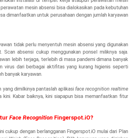
erlukan instalasi di tempat kerja ataupun perawatan mesin
 perawatan mesin absensi bisa dialokasikan pada kebutuhan
n bisa dimanfaatkan untuk perusahaan dengan jumlah karyawan
ryawan tidak perlu menyentuh mesin absensi yang digunakan
it. Scan absensi cukup menggunakan ponsel miliknya saja.
wan lebih terjaga, terlebih di masa pandemi dimana banyak
virus dari berbagai aktifitas yang kurang higienis seperti
eh banyak karyawan.
 yang dimilkinya pantaslah aplikasi
face recognition
realtime
kini. Kabar baiknya, kini siapapun bisa memanfaatkan fitur
tur
Face Recognition
Fingerspot.iO?
ini cukup dengan berlangganan Fingerspot.iO mulai dari Plan