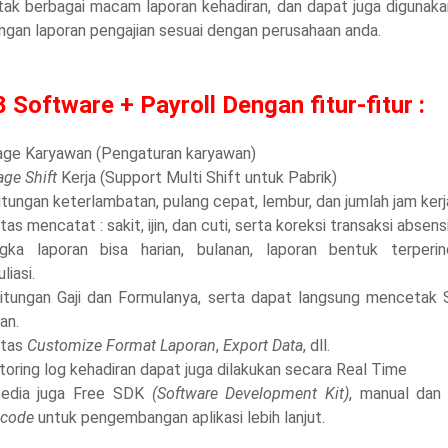
ak berbagai macam laporan kehadiran, dan dapat juga digunaka
ngan laporan pengajian sesuai dengan perusahaan anda.
 Software + Payroll Dengan fitur-fitur :
age Karyawan (Pengaturan karyawan)
ge Shift
Kerja (Support Multi Shift untuk Pabrik)
itungan keterlambatan, pulang cepat, lembur, dan jumlah jam kerj
litas mencatat : sakit, ijin, dan cuti, serta koreksi transaksi absensi
gka laporan bisa harian, bulanan, laporan bentuk terperin
liasi.
hitungan Gaji dan Formulanya, serta dapat langsung mencetak Sl
an.
litas
Customize Format Laporan
,
Export Data
, dll.
toring log kehadiran dapat juga dilakukan secara Real Time
sedia juga Free SDK
(Software Development Kit)
, manual dan
 code
untuk pengembangan aplikasi lebih lanjut.