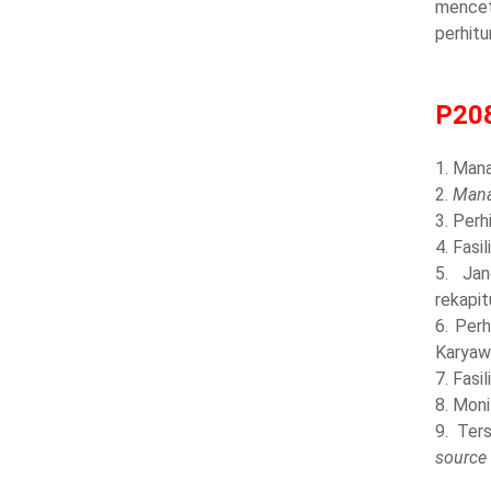
mencet
perhitu
P208
1. Man
2.
Mana
3. Perh
4. Fasi
5. Jan
rekapitu
6. Per
Karyaw
7. Fasi
8. Moni
9. Ter
source