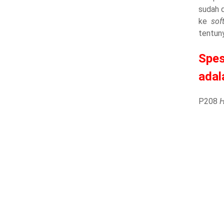
sudah 
ke
so
tentun
Spe
adal
P208
H