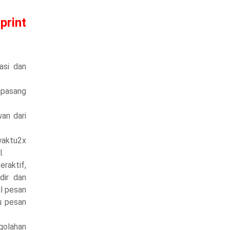
rint
asi dan
ipasang
an dari
 waktu2x
l.
raktif,
dir dan
il pesan
u pesan
ngolahan