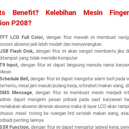
ts Benefit? Kelebihan Mesin Fingerp
ion P208?
TFT LCD Full Color,
dengan fitur mewah ini membuat navig
proses absensi jadi lebih mudah dan menyenangkan.
USB Flash Disk,
dengan fitur ini akan sangat membantu jika d
ditempat yang tidak memiliki komputer
T9 Input,
dengan fitur ini dapat langsung menulis nama karyaw
Mesin
Schedule Bell,
dengan fitur ini dapat mengatur alarm bell pada
tertentu, misal jam masuk/pulang kerja, istrirahat/makan siang, dl
SMS Message
, dengan fitur ini membuat mesin menjadi inte
admin dapat mengirim pesan pribadi pada saat karyawan ha
melakukan absensi dimesin absensi maka di layar LCD akan tamp
khusus. misal: tolong ke ruangan hrd setalah makan siang, ata
pribadi penting lainnya.
SSR Function,
dengan fitur ini dapat mengatur jadwal kerja, pe