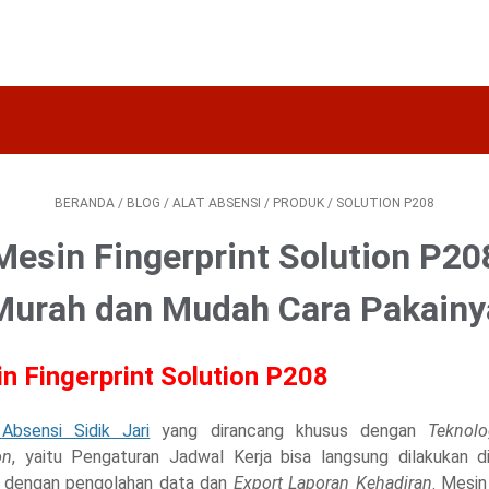
BERANDA
/
BLOG
/
ALAT ABSENSI
/
PRODUK
/
SOLUTION P208
Mesin Fingerprint Solution P20
Murah dan Mudah Cara Pakainy
n Fingerprint Solution P208
Absensi Sidik Jari
yang dirancang khusus dengan
Teknol
on
, yaitu Pengaturan Jadwal Kerja bisa langsung dilakukan d
 dengan pengolahan data dan
Export Laporan Kehadiran
. Mesin 