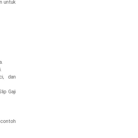
n untuk
a.
.
ci, dan
ip Gaji
 contoh