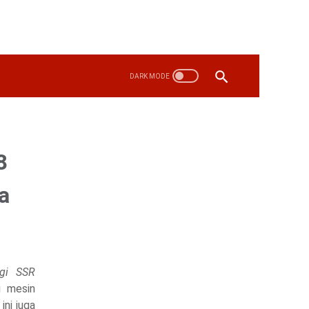
8
a
ogi SSR
i mesin
ini juga