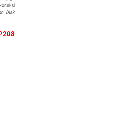
koneksi
sh Disk
P208