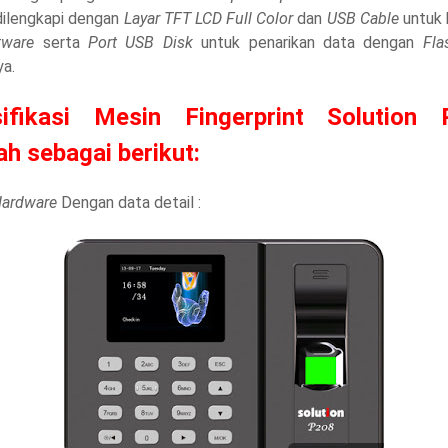
dilengkapi dengan
Layar TFT LCD Full Color
dan
USB Cable
untuk 
ftware
serta
Port USB Disk
untuk penarikan data dengan
Fla
ya.
sifikasi Mesin Fingerprint Solution 
ah sebagai berikut:
ardware
Dengan data detail :