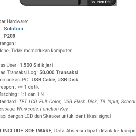
Solution P208
bar Hardware:
 :
Solution
 :
P208
rangan :
lone, Tidak memerlukan komputer
as User :
1.500 Sidik jari
as Transaksi Log :
50.000 Transaksi
Komunikasi PC :
USB Cable
,
USB Disk
espon : <= 1 detik
atching : 1:1 dan 1:N
Standard:
TFT LCD Full Color
,
USB Flash Disk
,
T9 Input, Schedu
ssage, Workcode, Function Key.
api dengan LCD dan Skeaker untuk identifikasi signal
 INCLUDE SOFTWARE
, Data Absensi dapat ditarik ke komput