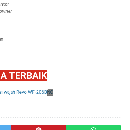
antor
owner
an
A TERBAIK