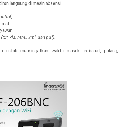
iran langsung di mesin absensi
ontrol).
rnal.
ryawan.
(txt, xls, html, xml, dan pdf).
m untuk mengingatkan waktu masuk, istirahat, pulang,