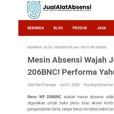
BERANDA
BLOG
PRODUK
JASA
BERANDA
/
BLOG
/
ABSENSI WAJAH
/
REVO WF-206BNC
Mesin Absensi Wajah J
206BNC! Performa Yah
Oleh Dwi Pracaya
Juli 01, 2020
Posting Komentar
Revo WF-206BNC
adalah mesin absensi sidi
digunakan untuk buka pintu atau akses kontr
pengunduhan data, tanpa harus instalasi kabel jar