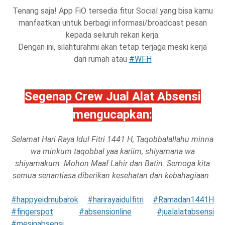
Tenang saja! App FiO tersedia fitur Social yang bisa kamu
manfaatkan untuk berbagi informasi/broadcast pesan
kepada seluruh rekan kerja.
Dengan ini, silahturahmi akan tetap terjaga meski kerja
dari rumah atau
#WFH
Segenap Crew Jual Alat Absensi
mengucapkan:
Selamat Hari Raya Idul Fitri 1441 H, Taqobbalallahu minna
wa minkum taqobbal yaa kariim, shiyamana wa
shiyamakum. Mohon Maaf Lahir dan Batin. Semoga kita
semua senantiasa diberikan kesehatan dan kebahagiaan.
#happyeidmubarok
#harirayaidulfitri
#Ramadan1441H
#fingerspot
#absensionline
#jualalatabsensi
#mesinabsensi