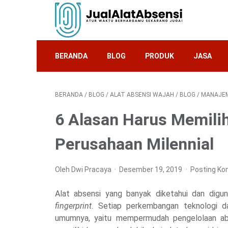
BERANDA
BLOG
PRODUK
JASA
BERANDA
/
BLOG
/
ALAT ABSENSI WAJAH
/
BLOG
/
MANAJEM
6 Alasan Harus Memili
Perusahaan Milennial
Oleh Dwi Pracaya
Desember 19, 2019
Posting Ko
Alat absensi yang banyak diketahui dan digun
fingerprint
. Setiap perkembangan teknologi da
umumnya, yaitu mempermudah pengelolaan abse