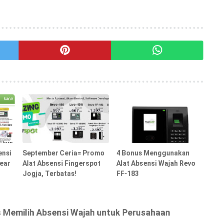
ensi
September Ceria= Promo
4 Bonus Menggunakan
ear
Alat Absensi Fingerspot
Alat Absensi Wajah Revo
Jogja, Terbatas!
FF-183
s Memilih Absensi Wajah untuk Perusahaan