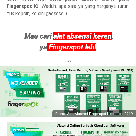
Fingerspot iO
. Waduh, apa saja ya yang harganya turun.
Yuk kepoin, ke sini gaessss :)
Mau cari
alat absensi keren
,
ya
Fingerspot lah!
***
Promo Alat Absensi Fingerspot Nopember 2019