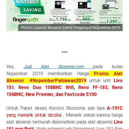
Promo Layanan Absensi Online Fingerspot Nopember 2019
***
Yes,
Jual Alat Absensi.com
pada bulan
Nopember
2019 memberikan Harga
Promo Alat
Absensi #NopemberPahlawan2019
untuk unit
Livo
151
,
Revo Duo 158BNC Wifi
, Revo FF-183, Revo
156BNC, New Premier
, dan Fastcode 5100
.
Untuk Paket Akses Kontrol Ekonomis ada tipe
A-191C
yang menarik untuk dicoba
. Menarik sekali karena harga
alat absensi termurah disematkan pada alat absensi
Livo
151 non Batt.
Yeah selamat yah Fingerspot Livo 151 Non