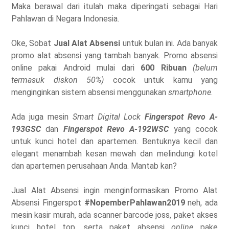
Maka berawal dari itulah maka diperingati sebagai Hari
Pahlawan di Negara Indonesia.
Oke, Sobat
Jual Alat Absensi
untuk bulan ini. Ada banyak
promo alat absensi yang tambah banyak. Promo absensi
online pakai Android mulai dari
600 Ribuan
(belum
termasuk diskon 50%)
cocok untuk kamu yang
menginginkan sistem absensi menggunakan
smartphone
.
Ada juga mesin
Smart Digital Lock
Fingerspot Revo A-
193GSC
dan
Fingerspot Revo A-192WSC
yang cocok
untuk kunci hotel dan apartemen. Bentuknya kecil dan
elegant menambah kesan mewah dan melindungi kotel
dan apartemen perusahaan Anda. Mantab kan?
Jual Alat Absensi ingin menginformasikan Promo Alat
Absensi Fingerspot
#NopemberPahlawan2019
neh, ada
mesin kasir murah, ada scanner barcode joss, paket akses
kunci hotel top, serta paket absensi
online
pake