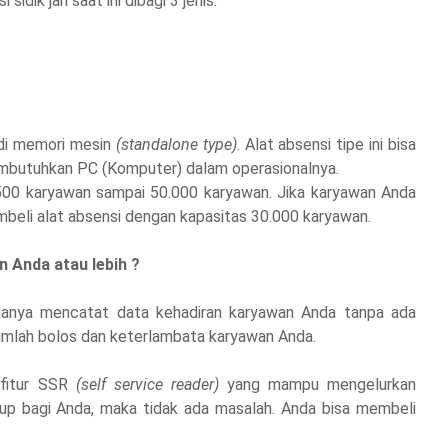
dik jari saat ini dibagi 3 jenis:
 di memori mesin
(standalone type)
. Alat absensi tipe ini bisa
embutuhkan PC (Komputer) dalam operasionalnya.
 500 karyawan sampai 50.000 karyawan. Jika karyawan Anda
mbeli alat absensi dengan kapasitas 30.000 karyawan.
 Anda atau lebih ?
ri hanya mencatat data kehadiran karyawan Anda tanpa ada
jumlah bolos dan keterlambata karyawan Anda.
 fitur SSR
(self service reader)
yang mampu mengelurkan
ukup bagi Anda, maka tidak ada masalah. Anda bisa membeli