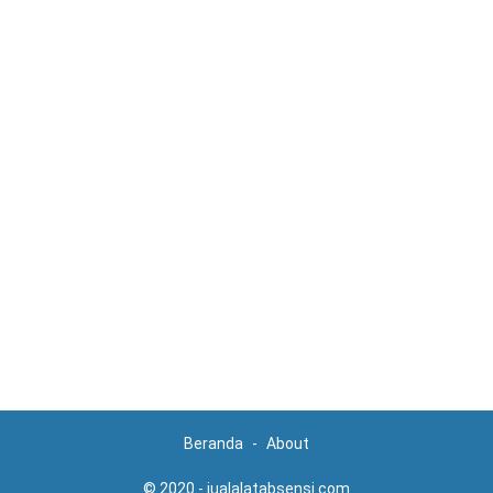
Beranda
About
© 2020 -
jualalatabsensi.com