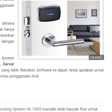
nggunaan
dimana
ak hanya
mberikan
 dengan
.
 System
HL-100S
 Server
yang lebih fleksibel.
Software
ini dapat Anda gunakan untuk
tivitas penggunaan
lock
.
Locking System HL-100S
memiliki lebih banyak fitur untuk