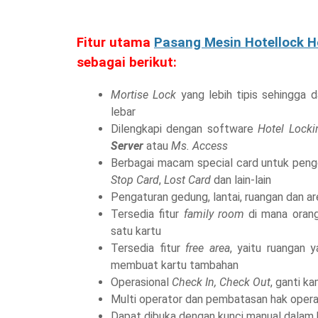
Fitur utama
Pasang Mesin Hotellock H
sebagai berikut:
Mortise Lock
yang lebih tipis sehingga 
lebar
Dilengkapi dengan software
Hotel Lock
Server
atau
Ms. Access
Berbagai macam special card untuk peng
Stop Card
,
Lost Card
dan lain-lain
Pengaturan gedung, lantai, ruangan dan ar
Tersedia fitur
family room
di mana oran
satu kartu
Tersedia fitur
free area
, yaitu ruangan 
membuat kartu tambahan
Operasional
Check In, Check Out
, ganti 
Multi operator dan pembatasan hak opera
Dapat dibuka dengan kunci manual dalam