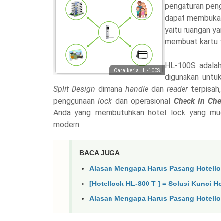
pengaturan pen
dapat membuka 
yaitu ruangan y
membuat kartu t
HL-100S adalah
Cara kerja HL-100S
digunakan untu
Split Design
dimana
handle
dan
reader
terpisah
penggunaan
lock
dan operasional
Check In Che
Anda yang membutuhkan hotel lock yang muda
modern.
BACA JUGA
Alasan Mengapa Harus Pasang Hotello
[Hotellock HL-800 T ] = Solusi Kunci H
Alasan Mengapa Harus Pasang Hotello