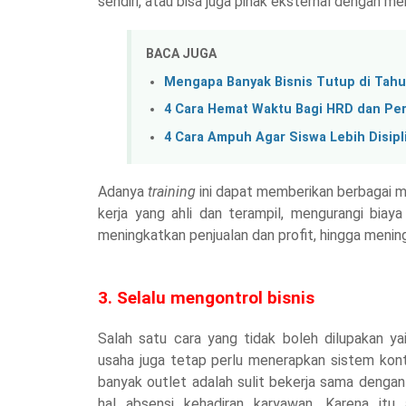
sendiri, atau bisa juga pihak eksternal dengan 
BACA JUGA
Mengapa Banyak Bisnis Tutup di Tah
4 Cara Hemat Waktu Bagi HRD dan Per
4 Cara Ampuh Agar Siswa Lebih Disipl
Adanya
training
ini dapat memberikan berbagai ma
kerja yang ahli dan terampil, mengurangi biay
meningkatkan penjualan dan profit, hingga mening
3. Selalu mengontrol bisnis
Salah satu cara yang tidak boleh dilupakan y
usaha juga tetap perlu menerapkan sistem kont
banyak outlet adalah sulit bekerja sama denga
hal absensi kehadiran karyawan. Karena i