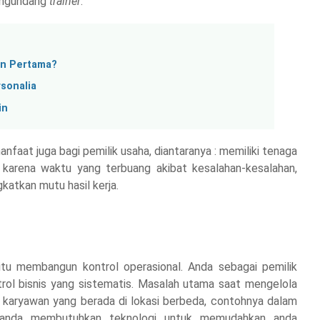
mengundang
trainer
.
un Pertama?
sonalia
in
nfaat juga bagi pemilik usaha, diantaranya : memiliki tenaga
a karena waktu yang terbuang akibat kesalahan-kesalahan,
katkan mutu hasil kerja.
aitu membangun kontrol operasional. Anda sebagai pemilik
rol bisnis yang sistematis. Masalah utama saat mengelola
n karyawan yang berada di lokasi berbeda, contohnya dalam
tu anda membutuhkan teknologi untuk memudahkan anda