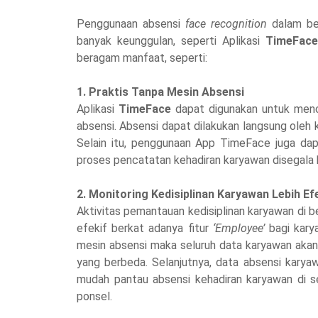
Penggunaan absensi
face recognition
dalam ben
banyak keunggulan, seperti Aplikasi
TimeFac
beragam manfaat, seperti:
1. Praktis Tanpa Mesin Absensi
Aplikasi
TimeFace
dapat digunakan untuk menc
absensi. Absensi dapat dilakukan langsung oleh
Selain itu, penggunaan App TimeFace juga dapa
proses pencatatan kehadiran karyawan disegala k
2. Monitoring Kedisiplinan Karyawan Lebih Ef
Aktivitas pemantauan kedisiplinan karyawan di b
efekif berkat adanya fitur
‘Employee’
bagi karya
mesin absensi maka seluruh data karyawan akan s
yang berbeda. Selanjutnya, data absensi karya
mudah pantau absensi kehadiran karyawan di 
ponsel.