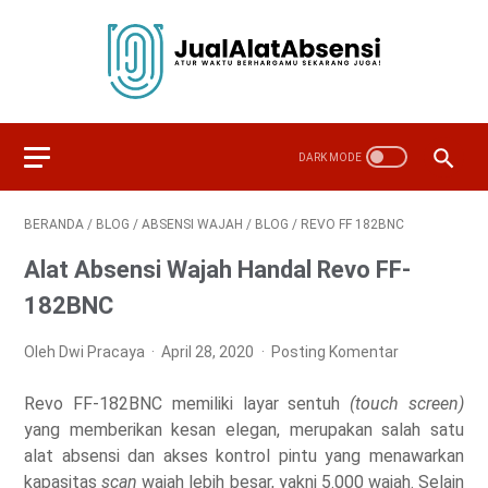
BERANDA
/
BLOG
/
ABSENSI WAJAH
/
BLOG
/
REVO FF 182BNC
Alat Absensi Wajah Handal Revo FF-
182BNC
Oleh Dwi Pracaya
April 28, 2020
Posting Komentar
Revo FF-182BNC memiliki layar sentuh
(touch screen)
yang memberikan kesan elegan, merupakan salah satu
alat absensi dan akses kontrol pintu yang menawarkan
kapasitas
scan
wajah lebih besar, yakni 5.000 wajah. Selain