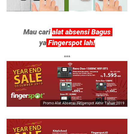
Mau cari
alat absensi Bagus
,
ya
Fingerspot lah!
***
Promo Alat Absensi Fingerspot Akhir Tahun 2019