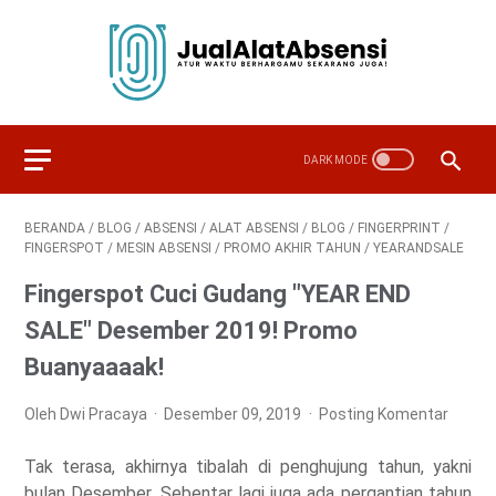
BERANDA
/
BLOG
/
ABSENSI
/
ALAT ABSENSI
/
BLOG
/
FINGERPRINT
/
FINGERSPOT
/
MESIN ABSENSI
/
PROMO AKHIR TAHUN
/
YEARANDSALE
Fingerspot Cuci Gudang "YEAR END
SALE" Desember 2019! Promo
Buanyaaaak!
Oleh Dwi Pracaya
Desember 09, 2019
Posting Komentar
Tak terasa, akhirnya tibalah di penghujung tahun, yakni
bulan Desember. Sebentar lagi juga ada pergantian tahun