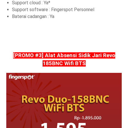
Support cloud : Ya*
Support software : Fingerspot Personnel
Baterai cadangan : Ya
[PROMO #3] Alat Absensi Sidik Jari Revo
185BNC Wifi BTS