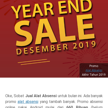
Promo
Alat Absensi
Akhir Tahun 2019
Oke, Sobat
Jual Alat Absensi
untuk bulan ini. Ada banyak
promo
alat absensi
yang tambah banyak. Promo absensi
online pakai Android mulai dari
660 Ribuan
(belum