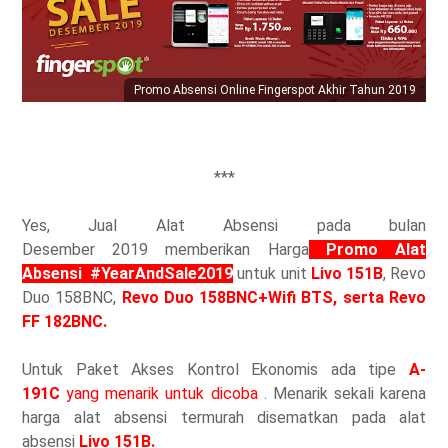
Promo Absensi Online Fingerspot Akhir Tahun 2019
***
Yes, Jual Alat Absensi pada bulan
Desember
2019 memberikan Harga
Promo Alat
Absensi #YearAndSale2019
untuk unit
Livo 151B
, Revo
Duo 158BNC,
Revo Duo 158BNC+Wifi BTS,
serta
Revo
FF 182BNC.
Untuk Paket Akses Kontrol Ekonomis ada tipe
A-
191C
yang menarik untuk dicoba
. Menarik sekali karena
harga alat absensi termurah disematkan pada alat
absensi
Livo 151B.