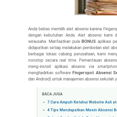
Anda bebas memilih alat absensi karena Finger
dengan kebutuhan Anda. Alat absensi kami d
wirausaha. Manfaatkan pula
BONUS
aplikasi p
didapatkan setiap melakukan pembelian alat abs
berbagai lokasi cabang perusahaan, kami men
nonstop
secara
real time
. Pemantauan absensi
meng-install aplikasi absensi
via smartpho
menghadirkan
software
Fingerspot Absensi S
dan Android) untuk manajemen absensi sekolah ya
BACA JUGA
7 Cara Ampuh Ketahui Website Asli at
4 Tips Mendapatkan Mesin Absensi Be