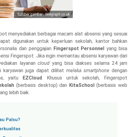
Sumber gambar : telegraph.co.uk
spot menyediakan berbagai macam alat absensi yang sesuai
apat digunakan untuk keperluan sekolah, kantor bahkan
ersonalia dan penggajian
Fingerspot Personnel
yang bisa
ensi Fingerspot. Jika ingin memantau absensi karyawan dari
yediakan layanan
cloud
yang bisa diakses selama 24 jam
 karyawan juga dapat dilihat melalui
smartphone
dengan
ne
, yaitu
EZCloud
. Khusus untuk sekolah, Fingerspot
ekolah
(berbasis desktop) dan
KitaSchool
(berbasis web
ng lebih baik.
au Palsu?
rkualitas