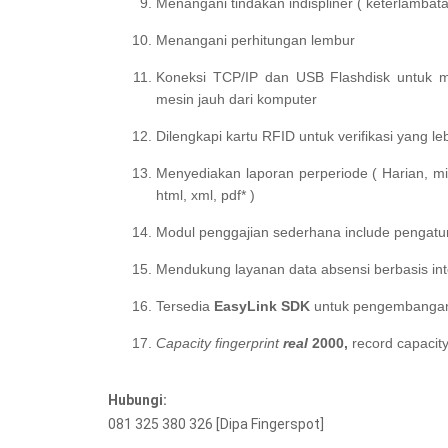
Menangani tindakan indispliner ( keterlambata
Menangani perhitungan lembur
Koneksi TCP/IP dan USB Flashdisk untuk m
mesin jauh dari komputer
Dilengkapi kartu RFID untuk verifikasi yang l
Menyediakan laporan perperiode ( Harian, min
html, xml, pdf* )
Modul penggajian sederhana include pengatura
Mendukung layanan data absensi berbasis in
Tersedia
EasyLink SDK
untuk pengembangan 
Capacity fingerprint
real
2000,
record capacit
Hubungi:
081 325 380 326 [Dipa Fingerspot]