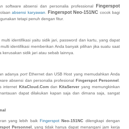
Fingerspot
n software absensi dan personalia professional
Fingerspot Neo-151NC
lolaan
absensi karyawan
.
cocok bagi
unakan tetapi penuh dengan fitur.
ulti identifikasi yaitu sidik jari, password dan kartu, yang dapat
lti identifikasi memberikan Anda banyak pilihan jika suatu saat
a kerusakan sidik jari atau sebab lainnya.
gan adanya
port
Ethernet dan USB Host yang memudahkan Anda
ware absensi dan personalia profesional
Fingerspot Personnel
.
s internet
KitaCloud.Com
dan
KitaServer
yang memungkinkan
antauan dapat dilakukan kapan saja dan dimana saja, sangat
ona
l
ran yang lebih baik
Fingerspot
Neo-151NC
dilengkapi dengan
rspot Personnel
, yang tidak hanya dapat menangani jam kerja