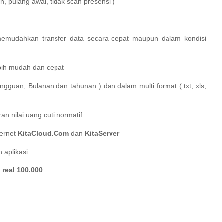
n, pulang awal, tidak scan presensi )
emudahkan transfer data secara cepat maupun dalam kondisi
ebih mudah dan cepat
gguan, Bulanan dan tahunan ) dan dalam multi format ( txt, xls,
n nilai uang cuti normatif
ternet
KitaCloud.Com
dan
KitaServer
aplikasi
y
real
100.000