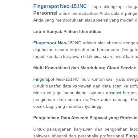
Fingerspot Neo-151NC
juga dilengkapi denga
Personnel
untuk memudahkan Anda dalam penge
Anda yang membutuhkan alat absensi yang mudah dig
Lebih Banyak Pilihan Identifikasi
Fingerspot
Neo-151NC
adalah alat absensi dengan m
digunakan secara terpisah atau bersamaan. Dengan mu
terjadi kendala karyawan tidak bisa
scan
, misal karen
Multi Komunikasi dan Mendukung Cloud Service
Fingerspot
Neo-151NC multi komunikasi, yaitu den
untuk transfer data karyawan dan data scan ke soft
Mesin ini juga mendukung layanan
absensi
berbasi
pengiriman data secara
realtime
antar cabang. Pem
cocok bagi yang mobilitasnya tinggi.
Pengelolaan Data Absensi Pegawai yang Profesi
Untuk penanganan karyawan dan pengolahan lapo
software absensi dan personalia professional
Finge